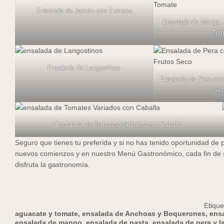
Ensalada de Jamón con Tumaca
Ensalada de Mango,
Tom
Ensalada de Langostinos
Ensalada de Pera co
Se
Ensalada de Tomates Variados con Caballa
Seguro que tienes tu preferida y si no has tenido oportunidad d
nuevos comienzos y en nuestro
Menú Gastronómico
, cada fin d
disfruta la gastronomía.
Etique
aguacate y tomate
,
ensalada de Anchoas y Boquerones
,
ens
ensalada de mango
,
ensalada de pasta
,
ensalada de pera y 