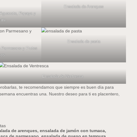
Ensalada de Arenques
 Aguacate, Papaya y
ate
Ensalada de pasta
n Parmesano y Frutos
cos
Ensalada de Ventresca
e probarlas, te recomendamos que siempre es buen día para
e semana encuentras una. Nuestro deseo para ti es placentero,
tas
alada de arenques
,
ensalada de jamón con tumaca
,
lascs de parmesano
,
ensalada de queso en tempura
,